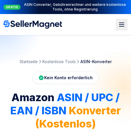
Komplette PPC-Suite: PPC Manager zur Steuerung + AI Engine
NEU
zur Automatisierung
Konverter
Massenkonvertierung
So funktioniert's
A
Startseite
Kostenlose Tools
ASIN-Konverter
Kein Konto erforderlich
Amazon
ASIN / UPC /
EAN / ISBN
Konverter
(Kostenlos)