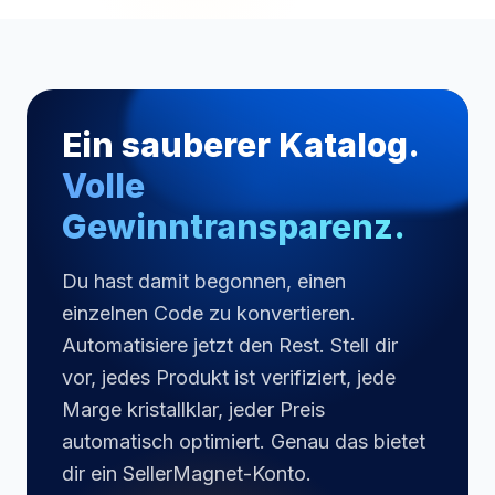
dasselbe Produkt verweisen.
UPC/EAN/ISBN zu und umgekehrt. Wenn du neue
Codes benötigst, solltest du sie bei einem
autorisierten Anbieter kaufen und dann das Tool
verwenden, um sie den richtigen ASINs zuzuordnen.
Ein sauberer Katalog.
Volle
Gewinntransparenz.
Du hast damit begonnen, einen
einzelnen Code zu konvertieren.
Automatisiere jetzt den Rest. Stell dir
vor, jedes Produkt ist verifiziert, jede
Marge kristallklar, jeder Preis
automatisch optimiert. Genau das bietet
dir ein SellerMagnet-Konto.