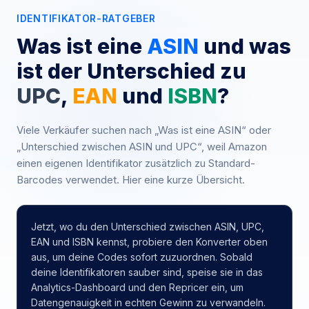
IDENTIFIKATOR-RATGEBER
Was ist eine
ASIN
und was
ist der Unterschied zu
UPC
,
EAN
und
ISBN
?
Viele Verkäufer suchen nach „Was ist eine ASIN“ oder
„Unterschied zwischen ASIN und UPC“, weil Amazon
einen eigenen Identifikator zusätzlich zu Standard-
Barcodes verwendet. Hier eine kurze Übersicht.
Jetzt, wo du den Unterschied zwischen ASIN, UPC,
EAN und ISBN kennst, probiere den Konverter oben
aus, um deine Codes sofort zuzuordnen. Sobald
deine Identifikatoren sauber sind, speise sie in das
Analytics-Dashboard und den Repricer ein, um
Datengenauigkeit in echten Gewinn zu verwandeln.