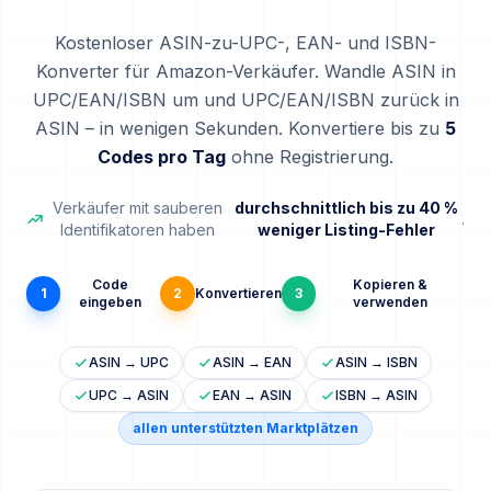
Kostenloser ASIN-zu-UPC-, EAN- und ISBN-
Konverter für Amazon-Verkäufer. Wandle ASIN in
UPC/EAN/ISBN um und UPC/EAN/ISBN zurück in
ASIN – in wenigen Sekunden. Konvertiere bis zu
5
Codes pro Tag
ohne Registrierung.
Verkäufer mit sauberen
durchschnittlich bis zu 40 %
.
Identifikatoren haben
weniger Listing-Fehler
Code
Kopieren &
1
2
Konvertieren
3
eingeben
verwenden
ASIN → UPC
ASIN → EAN
ASIN → ISBN
UPC → ASIN
EAN → ASIN
ISBN → ASIN
allen unterstützten Marktplätzen