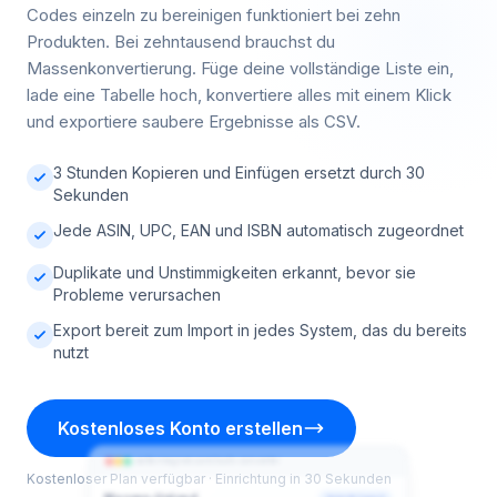
Codes einzeln zu bereinigen funktioniert bei zehn
Produkten. Bei zehntausend brauchst du
Massenkonvertierung. Füge deine vollständige Liste ein,
lade eine Tabelle hoch, konvertiere alles mit einem Klick
und exportiere saubere Ergebnisse als CSV.
3 Stunden Kopieren und Einfügen ersetzt durch 30
Sekunden
Jede ASIN, UPC, EAN und ISBN automatisch zugeordnet
Duplikate und Unstimmigkeiten erkannt, bevor sie
Probleme verursachen
Export bereit zum Import in jedes System, das du bereits
nutzt
sellermagnet.com/bulk-converter
Kostenloses Konto erstellen
Vorschau der
2.691
156
Ergebnisse
zugeordnet
teilweise
ASIN
UPC
EAN
ISBN
Status
Kostenloser Plan verfügbar · Einrichtung in 30 Sekunden
✓