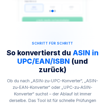
oder klicken zum Durchsuchen · Max. 10.000 Zeilen
Katalog_asins_2026.csv
✓ Bereit
2.847 ASINs erkannt · 124 KB
SCHRITT FÜR SCHRITT
So konvertierst du
ASIN in
UPC/EAN/ISBN
(und
zurück)
Ob du nach „ASIN-zu-UPC-Konverter“, „ASIN-
zu-EAN-Konverter“ oder „UPC-zu-ASIN-
Konverter“ suchst – der Ablauf ist immer
derselbe. Das Tool ist für schnelle Prüfungen