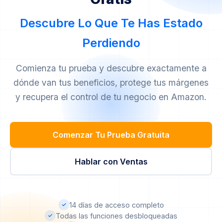
incluido
. Está diseñado para ayudar a nuevos
necesidades. A partir del 4.º marketplace, no hay
invertir.
vendedores a hacer crecer su negocio antes
coste adicional. Este modelo basado en uso asegura
Descubre Lo Que Te Has Estado
de invertir. Después de 2 meses, pasarás
que solo pagues por lo que realmente usas.
Perdiendo
automáticamente al plan básico de Análisis.
Comienza tu prueba y descubre exactamente a
dónde van tus beneficios, protege tus márgenes
y recupera el control de tu negocio en Amazon.
Comenzar Tu Prueba Gratuita
Hablar con Ventas
14 días de acceso completo
✓
Todas las funciones desbloqueadas
✓