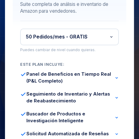
Suite completa de análisis e inventario de
Amazon para vendedores.
Puedes cambiar de nivel cuando quieras.
ESTE PLAN INCLUYE:
Panel de Beneficios en Tiempo Real
(P&L Completo)
Ingresos, COGS y Comisiones
ROI y Margen por SKU
Seguimiento de Inventario y Alertas
Seguimiento de Gastos
de Reabastecimiento
Niveles de Stock en Vivo
Días de Cobertura
Buscador de Productos e
Previsión de Stock
Investigación Inteligente
Filtros por Categoría
Análisis de Margen
Solicitud Automatizada de Reseñas
Señales de Demanda