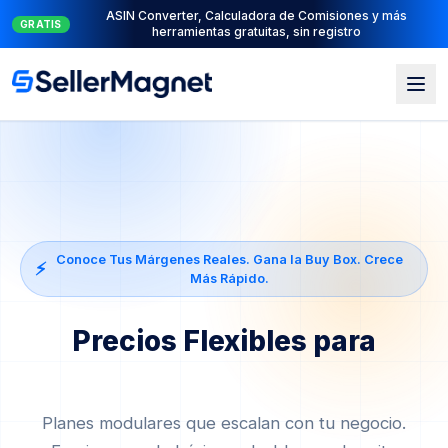
Suite PPC completa: PPC Manager para el control + AI
NUEVO
Engine para la automatización
Conoce Tus Márgenes Reales. Gana la Buy Box. Crece
⚡
Más Rápido.
Precios Flexibles para
Agencias de Amazon
Planes modulares que escalan con tu negocio.