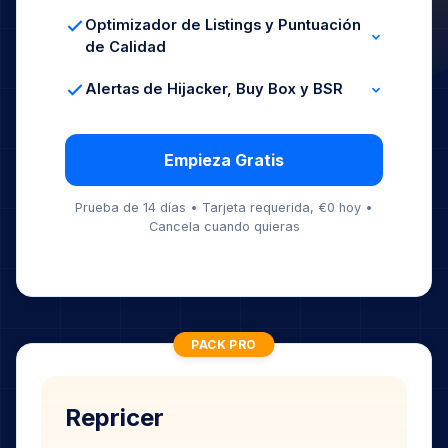
Solicitudes Conformes
Programación Masiva
Optimizador de Listings y Puntuación
de Calidad
Impresiones y Sesiones
% de Buy Box
Alertas de Hijacker, Buy Box y BSR
Seguimiento de Conversiones
Monitoreo 24/7
Notificaciones Instantáneas
Detección de Cambios de Precio
Empieza Gratis
Prueba de 14 días • Tarjeta requerida, €0 hoy •
Cancela cuando quieras
PACK PRO
Repricer