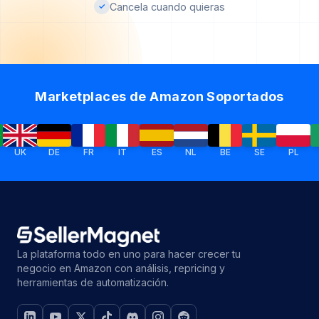
Cancela cuando quieras
✓
Marketplaces de Amazon Soportados
DE
FR
IT
ES
NL
BE
SE
PL
IE
La plataforma todo en uno para hacer crecer tu
negocio en Amazon con análisis, repricing y
herramientas de automatización.