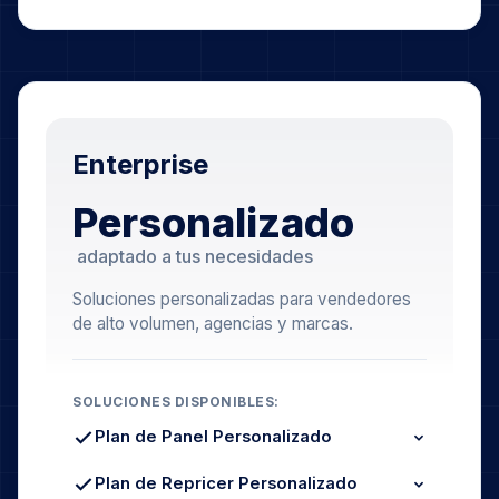
Enterprise
Personalizado
adaptado a tus necesidades
Soluciones personalizadas para vendedores
de alto volumen, agencias y marcas.
SOLUCIONES DISPONIBLES:
Plan de Panel Personalizado
Límites de Pedidos Superiores
Retención de Datos Ampliada
Plan de Repricer Personalizado
Análisis Multi-Cuenta