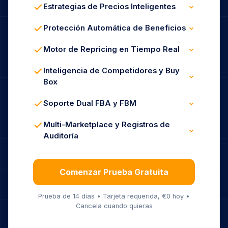
Estrategias de Precios Inteligentes
Ganar y Defender la Buy Box
Reglas de Marca / Private Label
Protección Automática de Beneficios
Modos de Beneficio y Cuota de Mercado
Precios Mín / Máx Basados en Costes
Protección de Margen con Comisiones
Motor de Repricing en Tiempo Real
Prevención de Guerra de Precios
Actualizaciones Cada 5 Minutos
Reacción Dinámica al Mercado
Inteligencia de Competidores y Buy
Automatización 24/7 Sin Intervención
Box
Seguimiento de Competidores en Vivo
Análisis de Tasa de Ganancia de Buy Box
Soporte Dual FBA y FBM
Alertas Instantáneas de Pérdida de Box
Reglas Optimizadas para FBA
Lógica Específica para FBM
Multi-Marketplace y Registros de
Soporte de Estrategia Híbrida
Auditoría
Panel Unificado
Historial Completo de Repricing
Análisis Completo Incluido
Comenzar Prueba Gratuita
Prueba de 14 días • Tarjeta requerida, €0 hoy •
Cancela cuando quieras