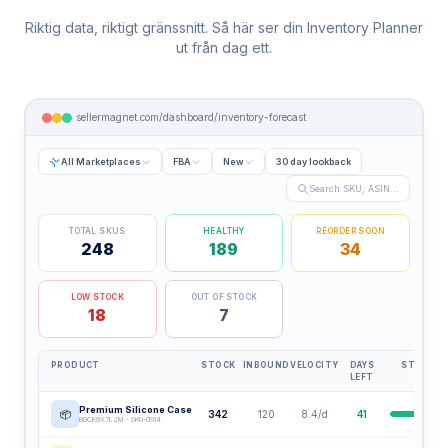
Riktig data, riktigt gränssnitt. Så här ser din Inventory Planner
ut från dag ett.
sellermagnet.com/dashboard/inventory-forecast
All Marketplaces
FBA
New
30 day lookback
Search SKU, ASIN...
TOTAL SKUS
HEALTHY
REORDER SOON
248
189
34
LOW STOCK
OUT OF STOCK
18
7
PRODUCT
STOCK
INBOUND
VELOCITY
DAYS
STOCK L
LEFT
Premium Silicone Case
📦
342
120
8.4/d
41
B0CK9X7L2M · SKU-0914
USB-C Fast Charger 65W
🔌
518
0
12.1/d
43