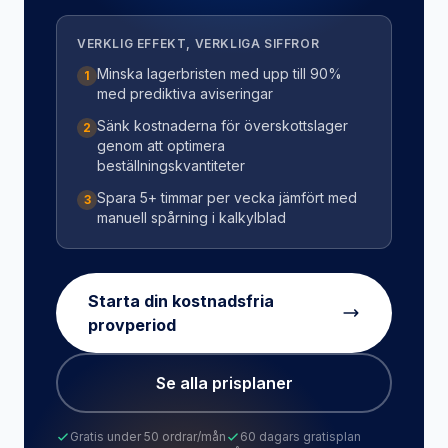
VERKLIG EFFEKT, VERKLIGA SIFFROR
Minska lagerbristen med upp till 90%
1
med prediktiva aviseringar
Sänk kostnaderna för överskottslager
2
genom att optimera
beställningskvantiteter
Spara 5+ timmar per vecka jämfört med
3
manuell spårning i kalkylblad
Starta din kostnadsfria
provperiod
Se alla prisplaner
Gratis under 50 ordrar/mån
60 dagars gratisplan
Avsluta när som helst
Tillgång till hela sviten