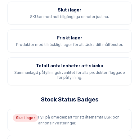
Slut i lager
SKU:er med noll tillgängliga enheter just nu.
Friskt lager
Produkter med tillräckligt lager för att täcka ditt målfönster.
Totalt antal enheter att skicka
Sammanlagd påfyllningskvantitet för alla produkter flaggade
för påfyllning.
Stock Status Badges
Fyll på omedelbart för att återhämta BSR och
Slut i lager
annonsinvesteringar.
Skicka enheter inom 48 timmar för att undvika
Kritiskt