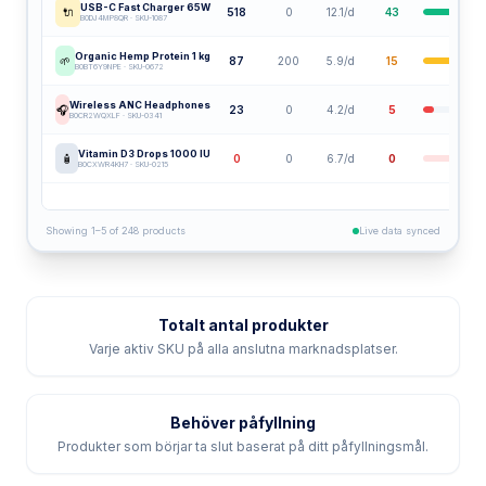
B0DJ4MP8QR · SKU-1087
Organic Hemp Protein 1 kg
🌱
87
200
5.9/d
15
B0BT6Y9NPE · SKU-0672
Wireless ANC Headphones
🎧
23
0
4.2/d
5
B0CR2WQXLF · SKU-0341
Vitamin D3 Drops 1000 IU
🧴
0
0
6.7/d
0
B0CXWR4KH7 · SKU-0215
Showing 1–5 of 248 products
Live data synced
Totalt antal produkter
Varje aktiv SKU på alla anslutna marknadsplatser.
Behöver påfyllning
Produkter som börjar ta slut baserat på ditt påfyllningsmål.