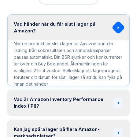
Vad händer när du får slut i lager på
+
Amazon?
När en produkt tar slut i lager tar Amazon bort din
listning från sökresultaten och annonskampanjer
pausas automatiskt. Din BSR sjunker och konkurrenter
tar över din Buy Box-andel. Återhämtningen tar
vanligtvis 2 till 4 veckor. SellerMagnets lagerprognos
förutser ditt datum för slut i lager så att du kan fylla på
innan det händer.
Vad är Amazon Inventory Performance
+
Index (IPI)?
IPI är Amazons poäng (0 till 1 000) som mäter hur
effektivt du hanterar FBA-lager. Den tar hänsyn till
Kan jag spåra lager på flera Amazon-
överskottslager, genomförsäljningsgrad, strandat
+
marknadsplatser?
lager och andel i lager. En poäng under 400 kan