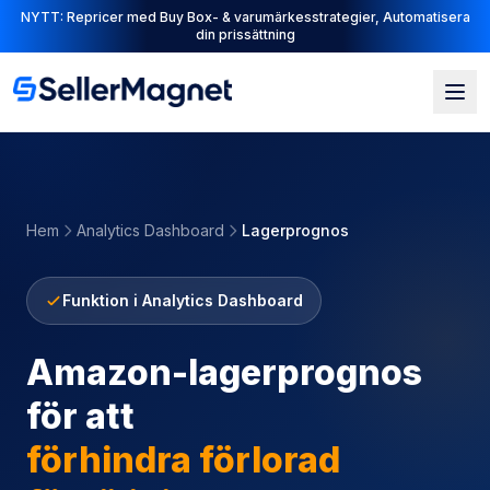
Gratisverktyg tillgängliga, ASIN-konverterare, avgiftsberäknare & mer
Last updated: 2026-08-09
Hem
Analytics Dashboard
Lagerprognos
Funktion i Analytics Dashboard
Amazon-lagerprognos
för att
f
förhindra förlorad
försäljning