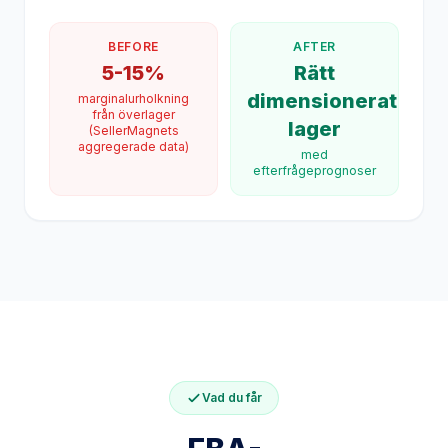
BEFORE
AFTER
5-15%
Rätt
dimensionerat
marginalurholkning
från överlager
lager
(SellerMagnets
aggregerade data)
med
efterfrågeprognoser
Vad du får
FBA-