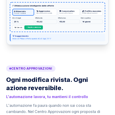
⚡ Ottimizzazione intelligente delle offerte
🚀 Aggressivo
🛡 Conservativo
💰 Profitto massimo
⚖ Bilanciato
Max impressioni e vendite
Focus su ACoS basso
Profitto netto per keyword
Crescita + redditività
ACoS target
Offerta min.
Offerta max.
Retrospettiva
25 %
€0,02
€5,00
14 giorni
✓ Applica selezione
📊 Calcola
💡 Suggerimento
Inizia con "Riduci offerta quando ACoS &gt; 35 %"
Pannello di automazione offerte con 4 strategie IA (Bila
CENTRO APPROVAZIONI
Ogni modifica rivista. Ogni
azione reversibile.
L'automazione lavora, tu mantieni il controllo
L'automazione fa paura quando non sai cosa sta
cambiando. Nel Centro Approvazioni ogni proposta di