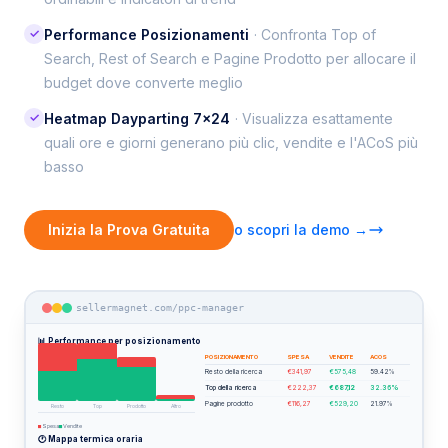
✓
Performance Posizionamenti
· Confronta Top of
Search, Rest of Search e Pagine Prodotto per allocare il
budget dove converte meglio
✓
Heatmap Dayparting 7×24
· Visualizza esattamente
quali ore e giorni generano più clic, vendite e l'ACoS più
basso
Inizia la Prova Gratuita
o scopri la demo →
sellermagnet.com/ppc-manager
📊 Performance per posizionamento
POSIZIONAMENTO
SPESA
VENDITE
ACOS
Resto della ricerca
€341,97
€575,48
59.42%
Top della ricerca
€222,37
€687,12
32.36%
Pagine prodotto
€116,27
€529,20
21.97%
Resto
Top
Prodotto
Altro
Spesa
Vendite
⬛
⬛
🕐 Mappa termica oraria