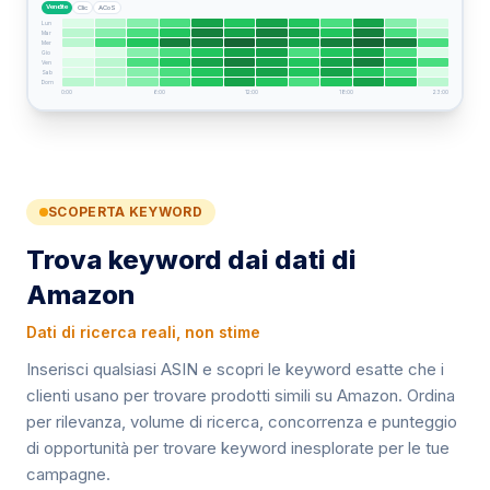
Vendite
Clic
ACoS
Lun
Mar
Mer
Gio
Ven
Sab
Dom
0:00
6:00
12:00
18:00
23:00
Analisi PPC avanzate con suddivisione per posizionament
SCOPERTA KEYWORD
Trova keyword dai dati di
Amazon
Dati di ricerca reali, non stime
Inserisci qualsiasi ASIN e scopri le keyword esatte che i
clienti usano per trovare prodotti simili su Amazon. Ordina
per rilevanza, volume di ricerca, concorrenza e punteggio
di opportunità per trovare keyword inesplorate per le tue
campagne.