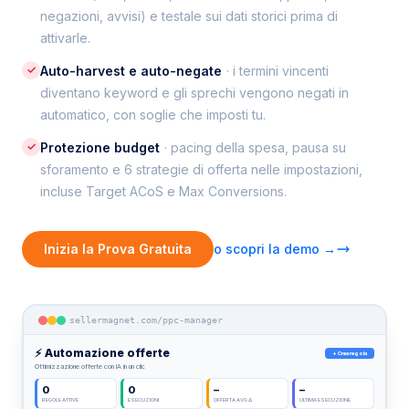
negazioni, avvisi) e testale sui dati storici prima di
attivarle.
✓
Auto-harvest e auto-negate
· i termini vincenti
diventano keyword e gli sprechi vengono negati in
automatico, con soglie che imposti tu.
✓
Protezione budget
· pacing della spesa, pausa su
sforamento e 6 strategie di offerta nelle impostazioni,
incluse Target ACoS e Max Conversions.
Inizia la Prova Gratuita
o scopri la demo →
sellermagnet.com/ppc-manager
⚡ Automazione offerte
+ Crea regola
Ottimizzazione offerte con IA in un clic
0
0
–
–
REGOLE ATTIVE
ESECUZIONI
OFFERTA AVG Δ
ULTIMA ESECUZIONE