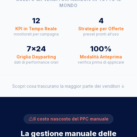
MONDO
12
4
KPI in Tempo Reale
Strategie per Offerte
monitorati per campagna
preset pronti all'uso
7×24
100%
Griglia Dayparting
Modalità Anteprima
dati di performance orari
verifica prima di applicare
Scopri cosa trascurano la maggior parte dei venditori ↓
Il costo nascosto del PPC manuale
La gestione manuale delle