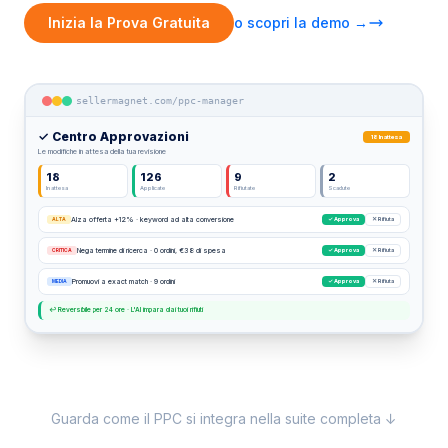
Inizia la Prova Gratuita
o scopri la demo →
sellermagnet.com/ppc-manager
✓ Centro Approvazioni
18 In attesa
Le modifiche in attesa della tua revisione
18
126
9
2
In attesa
Applicate
Rifiutate
Scadute
Alza offerta +12% · keyword ad alta conversione
ALTA
✓ Approva
✕ Rifiuta
Nega termine di ricerca · 0 ordini, €38 di spesa
CRITICA
✓ Approva
✕ Rifiuta
Promuovi a exact match · 9 ordini
MEDIA
✓ Approva
✕ Rifiuta
↩ Reversibile per 24 ore · L'AI impara dai tuoi rifiuti
Centro Approvazioni PPC di SellerMagnet con coda di rev
Guarda come il PPC si integra nella suite completa ↓