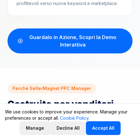
profittevoli verso nuove keyword e marketplace.
Guardalo in Azione, Scopri la Demo
Interattiva
Perché SellerMagnet PPC Manager
Costruito per venditori
We use cookies to improve your experience. Manage your
che vogliono
risultati, non
preferences or accept all.
Cookie Policy
.
complessità
Manage
Decline All
Accept All