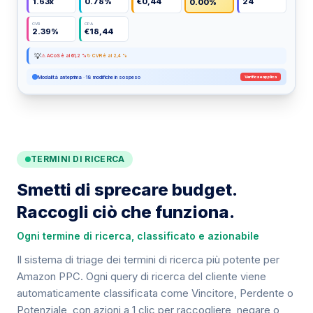
1.63x
0.78%
€0,44
24
0.00%
CVR
CPA
2.39%
€18,44
💡
⚠ ACoS è al 61,2 %
↻ CVR è al 2,4 %
Modalità anteprima · 18 modifiche in sospeso
Verifica e applica
Dashboard campagne Amazon PPC con 12 metriche KPI: i
TERMINI DI RICERCA
Smetti di sprecare budget.
Raccogli ciò che funziona.
Ogni termine di ricerca, classificato e azionabile
Il sistema di triage dei termini di ricerca più potente per
Amazon PPC. Ogni query di ricerca del cliente viene
automaticamente classificata come Vincitore, Perdente o
Potenziale, con azioni a 1 clic per raccogliere, negare o