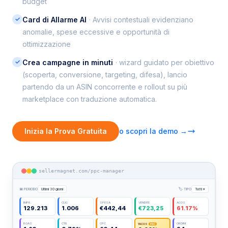
budget
✓
Card di Allarme AI
· Avvisi contestuali evidenziano
anomalie, spese eccessive e opportunità di
ottimizzazione
✓
Crea campagne in minuti
· wizard guidato per obiettivo
(scoperta, conversione, targeting, difesa), lancio
partendo da un ASIN concorrente e rollout su più
marketplace con traduzione automatica.
Inizia la Prova Gratuita
o scopri la demo →
sellermagnet.com/ppc-manager
📅 PERIODO
Ultimi 30 giorni
🏷 TIPO
Tutti ▾
IMPR.
CLIC
SPESA
VENDITE
ACOS
129.213
1.006
€442,44
€723,25
61.17%
ROAS
CTR
CPC
ORDINI
TACOS
PRO