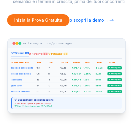
semantici e i termini in crescita, prima dei tuoi concorrenti.
Inizia la Prova Gratuita
o scopri la demo →
sellermagnet.com/ppc-manager
🏆 Vincenti
12
☠ Perdenti
💡 Potenziali
152
36
TERMINE DI RICERCA
IMPR.
CLIC
SPESA
VENDITE
ACOS
ROAS
AZIONI
bracciale uomo argento
153
7
€2,56
€176,40
1.45%
68.9x
🌱 Raccogliere
collana uomo catena
176
8
€5,20
€194,04
2.68%
37.3x
🌱 Raccogliere
anello uomo
48
4
€2,36
€134,44
1.76%
57.0x
🌱 Raccogliere
gioielli uomo
34
10
€3,46
€176,40
1.96%
51.0x
🌱 Raccogliere
bracciale pelle uomo
121
16
€4,08
€117,60
3.47%
28.8x
🌱 Raccogliere
💡 Suggerimenti di ottimizzazione
⚠ 152 termini in perdita sprecano €678,17
🏆 I tuoi 12 vincenti generano 26,7x ROAS
Pannello di analisi dei termini di ricerca con schede Vin