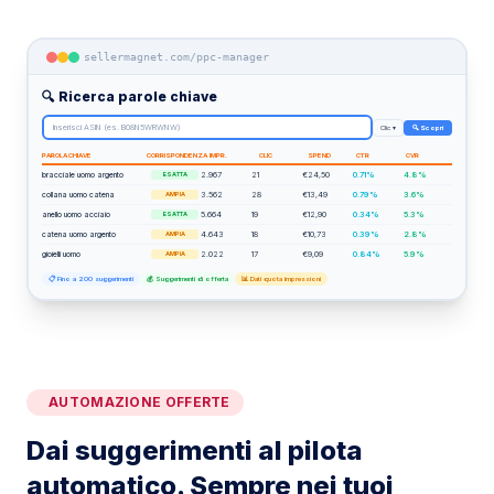
sellermagnet.com/ppc-manager
🔍 Ricerca parole chiave
Inserisci ASIN (es. B08N5WRWNW)
Clic ▾
🔍 Scopri
PAROLA CHIAVE
CORRISPONDENZA
IMPR.
CLIC
SPEND
CTR
CVR
bracciale uomo argento
2.967
21
€24,50
0.71%
4.8%
ESATTA
collana uomo catena
3.562
28
€13,49
0.79%
3.6%
AMPIA
anello uomo acciaio
5.664
19
€12,90
0.34%
5.3%
ESATTA
catena uomo argento
4.643
18
€10,73
0.39%
2.8%
AMPIA
gioielli uomo
2.022
17
€9,09
0.84%
5.9%
AMPIA
📋 Fino a 200 suggerimenti
💰 Suggerimenti di offerta
📊 Dati quota impressioni
Strumento di ricerca parole chiave per Amazon PPC: inse
AUTOMAZIONE OFFERTE
Dai suggerimenti al pilota
automatico. Sempre nei tuoi