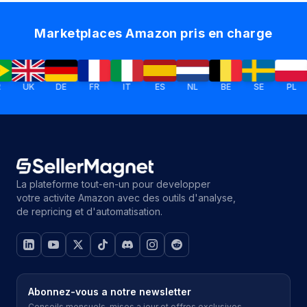
Marketplaces Amazon pris en charge
UK
DE
FR
IT
ES
NL
BE
SE
PL
I
La plateforme tout-en-un pour developper
votre activite Amazon avec des outils d'analyse,
de repricing et d'automatisation.
Abonnez-vous a notre newsletter
Conseils mensuels, mises a jour et offres exclusives