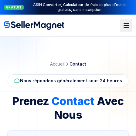
ASIN Converter, Calculateur de frais et plus d'outils
GRATUIT
gratuits, sans inscription
Skip to main content
Accueil
Contact
Nous répondons généralement sous 24 heures
Prenez
Contact
Avec
Nous