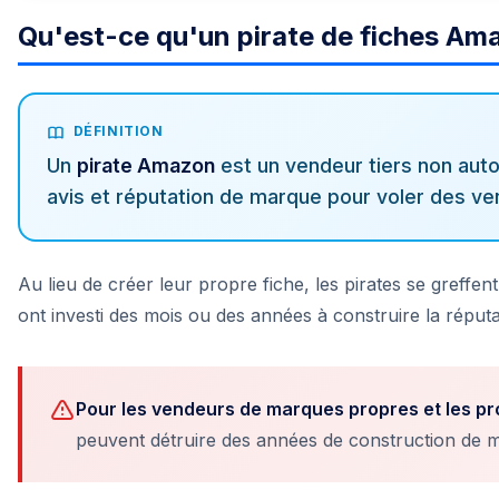
Qu'est-ce qu'un pirate Amazon ?
Qu'est-ce qu'un pirate de fiches Am
Comment détecter les pirates
DÉFINITION
Les dommages réels
Un
pirate Amazon
est un vendeur tiers non autor
avis et réputation de marque pour voler des ve
Stratégie de défense
Outils de protection Amazon
Au lieu de créer leur propre fiche, les pirates se greffen
ont investi des mois ou des années à construire la réput
Alertes SellerMagnet
Étude de cas réelle
Pour les vendeurs de marques propres et les pr
peuvent détruire des années de construction de 
Conclusion