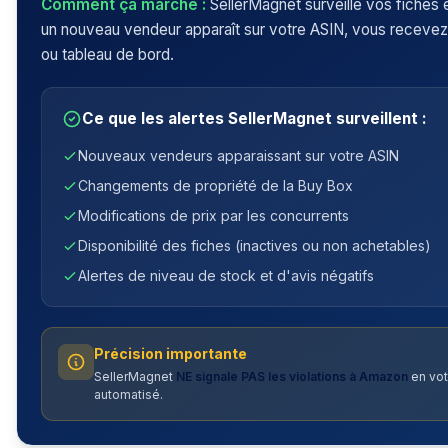
Comment ça marche :
SellerMagnet surveille vos fiches 
un nouveau vendeur apparaît sur votre ASIN, vous recevez
ou tableau de bord.
Ce que les alertes SellerMagnet surveillent :
Nouveaux vendeurs apparaissant sur votre ASIN
Changements de propriété de la Buy Box
Modifications de prix par les concurrents
Disponibilité des fiches (inactives ou non achetables)
Alertes de niveau de stock et d'avis négatifs
Précision importante
SellerMagnet
NE signale PAS les violations à Amazon
en vot
automatisé.