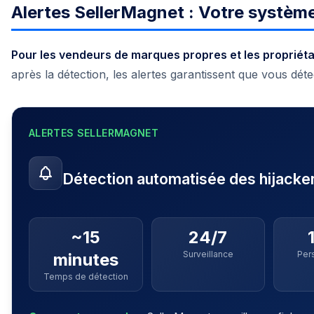
Alertes SellerMagnet : Votre système
Pour les vendeurs de marques propres et les propriétai
après la détection, les alertes garantissent que vous dét
ALERTES SELLERMAGNET
Détection automatisée des hijacke
~15
24/7
Surveillance
Per
minutes
Temps de détection