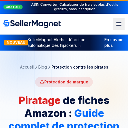
Suite PPC complète : PPC Manager pour le contrôle + AI
NOUVEAU
Engine pour l'automatisation
SellerMagnet Alerts : détection
En savoir
NOUVEAU
automatique des hijackers →
plus
Accueil
Blog
Protection contre les pirates
Protection de marque
Piratage
de fiches
Amazon :
Guide
complet de protection