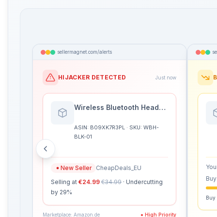
sellermagnet.com/alerts
se
HIJACKER DETECTED
B
Just now
Wireless Bluetooth Headphones
ASIN: B09XK7R3PL · SKU: WBH-
BLK-01
You
New Seller
CheapDeals_EU
Buy
Selling at
€24.99
€34.99
· Undercutting
by 29%
Buy 
Marketplace: Amazon.de
● High Priority