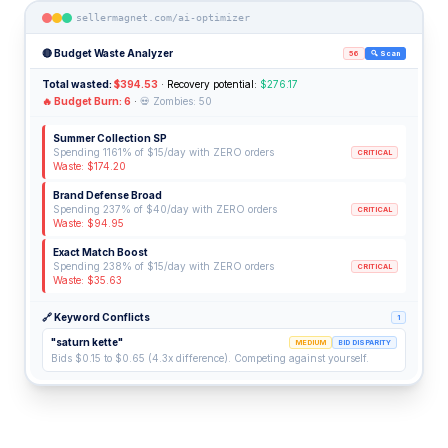
sellermagnet.com/ai-optimizer
🔴 Budget Waste Analyzer
56
🔍 Scan
Total wasted:
$394.53
· Recovery potential:
$276.17
🔥 Budget Burn: 6
·
💀 Zombies: 50
Summer Collection SP
Spending 1161% of $15/day with ZERO orders
CRITICAL
Waste: $174.20
Brand Defense Broad
Spending 237% of $40/day with ZERO orders
CRITICAL
Waste: $94.95
Exact Match Boost
Spending 238% of $15/day with ZERO orders
CRITICAL
Waste: $35.63
🔗 Keyword Conflicts
1
"saturn kette"
MEDIUM
BID DISPARITY
Bids $0.15 to $0.65 (4.3x difference). Competing against yourself.