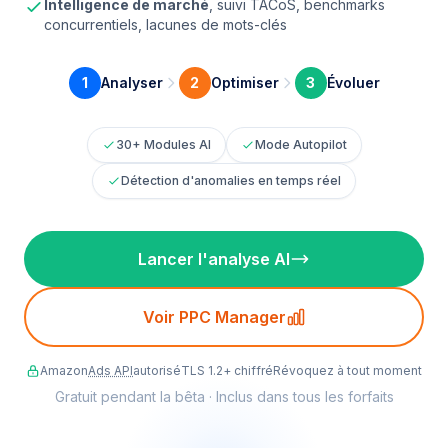
Intelligence de marché
, suivi TACoS, benchmarks
concurrentiels, lacunes de mots-clés
1
Analyser
2
Optimiser
3
Évoluer
30+ Modules AI
Mode Autopilot
Détection d'anomalies en temps réel
Lancer l'analyse AI
Voir PPC Manager
Amazon
Ads API
autorisé
TLS 1.2+ chiffré
Révoquez à tout moment
Gratuit pendant la bêta · Inclus dans tous les forfaits