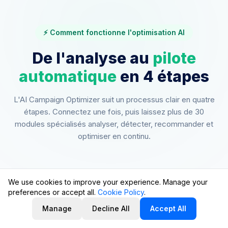
⚡ Comment fonctionne l'optimisation AI
De l'analyse au
pilote
automatique
en 4 étapes
L'AI Campaign Optimizer suit un processus clair en quatre
étapes. Connectez une fois, puis laissez plus de 30
modules spécialisés analyser, détecter, recommander et
optimiser en continu.
We use cookies to improve your experience. Manage your
preferences or accept all.
Cookie Policy
.
AI PPC Optimizer inclus dans votre
1
Lancer l'analyse AI
abonnement
Manage
Decline All
Accept All
ou explorez la démo interactive →