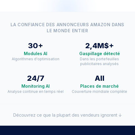
LA CONFIANCE DES ANNONCEURS AMAZON DANS
LE MONDE ENTIER
30+
2,4M$+
Modules AI
Gaspillage détecté
Algorithmes d'optimisation
Dans les portefeuilles
publicitaires analysés
24/7
All
Monitoring AI
Places de marché
Analyse continue en temps réel
Couverture mondiale complète
Découvrez ce que la plupart des vendeurs ignorent ↓