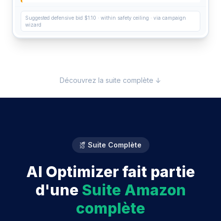
Suggested defensive bid $1.10 · within safety ceiling · via campaign
wizard
Découvrez la suite complète ↓
Suite Complète
AI Optimizer fait partie
d'une
Suite Amazon
complète