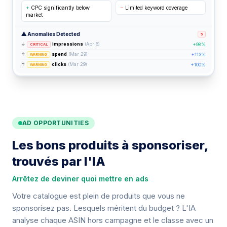
+
CPC significantly below
−
Limited keyword coverage
market
⚠ Anomalies Detected
5
↓
impressions
(Apr 8)
+98%
CRITICAL
↑
spend
(Mar 29)
+113%
WARNING
↑
clicks
(Mar 29)
+100%
WARNING
AD OPPORTUNITIES
Les bons produits à sponsoriser,
trouvés par l'IA
Arrêtez de deviner quoi mettre en ads
Votre catalogue est plein de produits que vous ne
sponsorisez pas. Lesquels méritent du budget ? L'IA
analyse chaque ASIN hors campagne et le classe avec un