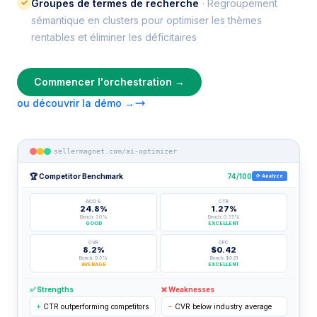
✓
Groupes de termes de recherche
· Regroupement
sémantique en clusters pour optimiser les thèmes
rentables et éliminer les déficitaires
Commencer l'orchestration →
ou découvrir la démo →
sellermagnet.com/ai-optimizer
🏆 Competitor Benchmark
74/100
⟳ Analyze
ACOS
CTR
24.8%
1.27%
Bench: 30%
Bench: 0.35%
GOOD
EXCELLENT
CVR
CPC
8.2%
$0.42
Bench: 9.5%
Bench: $0.91
AVERAGE
EXCELLENT
✅ Strengths
❌ Weaknesses
+
CTR outperforming competitors
−
CVR below industry average