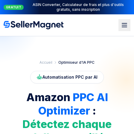
Suite PPC complète : PPC Manager pour le contrôle + AI
NOUVEAU
Engine pour l'automatisation
Aller au contenu principal
Accueil
Optimiseur d'IA PPC
Automatisation PPC par AI
Amazon
PPC AI
Optimizer
:
Détectez chaque