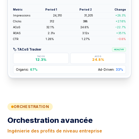
Metric
Period 1
Period 2
Change
Impressions
24,310
31,205
+28.3%
Clicks
312
398
+27.6%
ACoS
32.1%
24.8%
−22.7%
ROAS
2.31x
3.12x
+35.1%
CTR
1.28%
1.27%
−0.8%
🏷️ TACoS Tracker
HEALTHY
TACOS
ACOS
12.3%
24.8%
Organic:
67%
Ad-Driven:
33%
ORCHESTRATION
Orchestration avancée
Ingénierie des profits de niveau entreprise