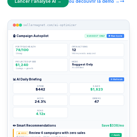
Lancer l'analyse AI →
ou découvrir la démo →
sellermagnet.com/ai-optimizer
🤖 Campaign Autopilot
SUGGEST ONLY
▶ Run Cycle
PORTFOLIO HEALTH
OPEN ACTIONS
78/100
12
Strong
148 keywords analyzed
PROJECTED UPSIDE
MODE
$1,240
Suggest Only
AI controlled
Savings + growth
📊 AI Daily Briefing
⟳ Refresh
SPEND
SALES
$442
$1,823
ACOS
ORDERS
24.3%
47
ROAS
4.12x
✏️ Smart Recommendations
Save $338/mo
Review 4 campaigns with zero sales
⚠ HIGH
⚡ Apply