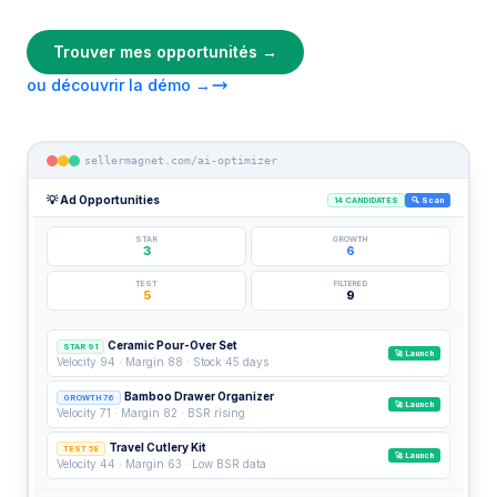
Trouver mes opportunités →
ou découvrir la démo →
sellermagnet.com/ai-optimizer
💡 Ad Opportunities
14 CANDIDATES
🔍 Scan
STAR
GROWTH
3
6
TEST
FILTERED
5
9
Ceramic Pour-Over Set
STAR 91
🚀 Launch
Velocity 94 · Margin 88 · Stock 45 days
Bamboo Drawer Organizer
GROWTH 76
🚀 Launch
Velocity 71 · Margin 82 · BSR rising
Travel Cutlery Kit
TEST 58
🚀 Launch
Velocity 44 · Margin 63 · Low BSR data