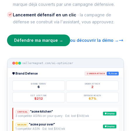
marque déjà couverts par une campagne défensive.
✓
Lancement défensif en un clic
· la campagne de
défense se construit via l'assistant, vous approuvez.
Défendre ma marque →
ou découvrir la démo →
sellermagnet.com/ai-optimizer
🛡 Brand Defense
2 UNDER ATTACK
🔍 Scan
BRAND TERMS
UNDER ATTACK
6
2
EST. LOST/WK
DEFENSE HEALTH
$212
67%
"acme kitchen"
CRITICAL
🛡 Deploy
3 competitor ASINs on your query · Est. lost $148/wk
"acme pour over"
MEDIUM
🛡 Deploy
1 competitor ASIN · Est. lost $64/wk