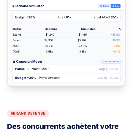
🧪 Scenario Simulator
30 DAYS
▶ Run
Budget
+20%
Bids
+0%
Target ACoS
25%
Metric
Baseline
Simulated
Δ
Spend
$1,240
$1,486
+19.8%
Sales
$4,930
$5,762
+16.9%
ACoS
25.2%
25.8%
+0.6pt
ROAS
3.98x
3.88x
−0.10x
📅 Campaign Mover
2 SCHEDULED
Pause
· Summer Sale SP
Aug 1, 00:00
Budget +30%
· Prime Weekend
Jul 18, 06:00
BRAND DEFENSE
Des concurrents achètent votre