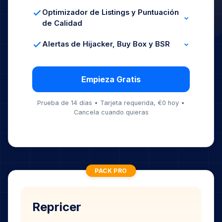
Solicitudes Conformes
Programación Masiva
Optimizador de Listings y Puntuación
de Calidad
Impresiones y Sesiones
% de Buy Box
Alertas de Hijacker, Buy Box y BSR
Seguimiento de Conversiones
Monitoreo 24/7
Notificaciones Instantáneas
Detección de Cambios de Precio
Empieza Gratis
Prueba de 14 días • Tarjeta requerida, €0 hoy •
Cancela cuando quieras
PACK PRO
Repricer