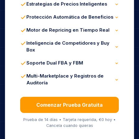
Estrategias de Precios Inteligentes
Ganar y Defender la Buy Box
Reglas de Marca / Private Label
Protección Automática de Beneficios
Modos de Beneficio y Cuota de Mercado
Precios Mín / Máx Basados en Costes
Protección de Margen con Comisiones
Motor de Repricing en Tiempo Real
Prevención de Guerra de Precios
Actualizaciones Cada 5 Minutos
Reacción Dinámica al Mercado
Inteligencia de Competidores y Buy
Automatización 24/7 Sin Intervención
Box
Seguimiento de Competidores en Vivo
Análisis de Tasa de Ganancia de Buy Box
Soporte Dual FBA y FBM
Alertas Instantáneas de Pérdida de Box
Reglas Optimizadas para FBA
Lógica Específica para FBM
Multi-Marketplace y Registros de
Soporte de Estrategia Híbrida
Auditoría
Panel Unificado
Historial Completo de Repricing
Análisis Completo Incluido
Comenzar Prueba Gratuita
Prueba de 14 días • Tarjeta requerida, €0 hoy •
Cancela cuando quieras