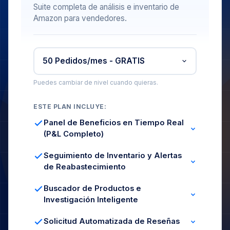
Suite completa de análisis e inventario de
Amazon para vendedores.
Puedes cambiar de nivel cuando quieras.
ESTE PLAN INCLUYE:
Panel de Beneficios en Tiempo Real
(P&L Completo)
Ingresos, COGS y Comisiones
ROI y Margen por SKU
Seguimiento de Inventario y Alertas
Seguimiento de Gastos
de Reabastecimiento
Niveles de Stock en Vivo
Días de Cobertura
Buscador de Productos e
Previsión de Stock
Investigación Inteligente
Filtros por Categoría
Análisis de Margen
Solicitud Automatizada de Reseñas
Señales de Demanda