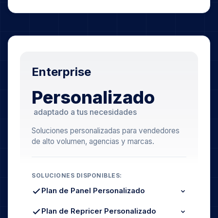
Enterprise
Personalizado
adaptado a tus necesidades
Soluciones personalizadas para vendedores
de alto volumen, agencias y marcas.
SOLUCIONES DISPONIBLES:
Plan de Panel Personalizado
Límites de Pedidos Superiores
Retención de Datos Ampliada
Plan de Repricer Personalizado
Análisis Multi-Cuenta