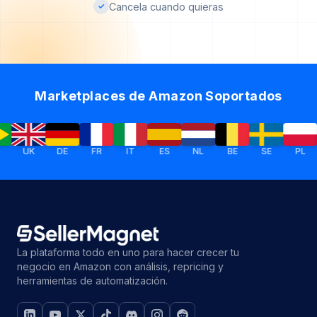
Cancela cuando quieras
✓
Marketplaces de Amazon Soportados
UK
DE
FR
IT
ES
NL
BE
SE
PL
IE
La plataforma todo en uno para hacer crecer tu
negocio en Amazon con análisis, repricing y
herramientas de automatización.