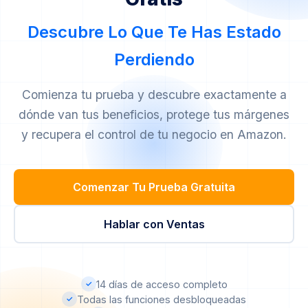
incluido
. Está diseñado para ayudar a nuevos
necesidades. A partir del 4.º marketplace, no hay
invertir.
vendedores a hacer crecer su negocio antes
coste adicional. Este modelo basado en uso asegura
Descubre Lo Que Te Has Estado
de invertir. Después de 2 meses, pasarás
que solo pagues por lo que realmente usas.
Perdiendo
automáticamente al plan básico de Análisis.
Comienza tu prueba y descubre exactamente a
dónde van tus beneficios, protege tus márgenes
y recupera el control de tu negocio en Amazon.
Comenzar Tu Prueba Gratuita
Hablar con Ventas
14 días de acceso completo
✓
Todas las funciones desbloqueadas
✓