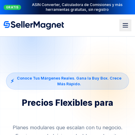
Suite PPC completa: PPC Manager para el control + AI
NUEVO
Engine para la automatización
Conoce Tus Márgenes Reales. Gana la Buy Box. Crece
⚡
Más Rápido.
Precios Flexibles para
Agencias de Amazon
Planes modulares que escalan con tu negocio.