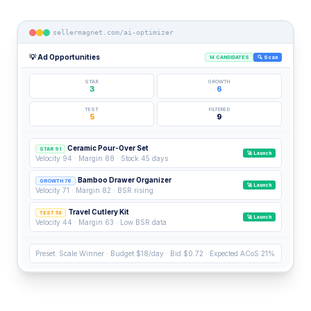
sellermagnet.com/ai-optimizer
💡 Ad Opportunities
14 CANDIDATES
🔍 Scan
STAR
GROWTH
3
6
TEST
FILTERED
5
9
Ceramic Pour-Over Set
STAR 91
🚀 Launch
Velocity 94 · Margin 88 · Stock 45 days
Bamboo Drawer Organizer
GROWTH 76
🚀 Launch
Velocity 71 · Margin 82 · BSR rising
Travel Cutlery Kit
TEST 58
🚀 Launch
Velocity 44 · Margin 63 · Low BSR data
Preset: Scale Winner · Budget $18/day · Bid $0.72 · Expected ACoS 21%