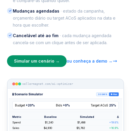
e compare-as quando quiser.
✓
Mudanças agendadas
· estado da campanha,
orçamento diário ou target ACoS aplicados na data e
hora que escolher.
✓
Cancelável até ao fim
· cada mudança agendada
cancela-se com um clique antes de ser aplicada.
Simular um cenário →
ou conheça a demo →
sellermagnet.com/ai-optimizer
🧪 Scenario Simulator
30 DAYS
▶ Run
Budget
+20%
Bids
+0%
Target ACoS
25%
Metric
Baseline
Simulated
Δ
Spend
$1,240
$1,486
+19.8%
Sales
$4,930
$5,762
+16.9%