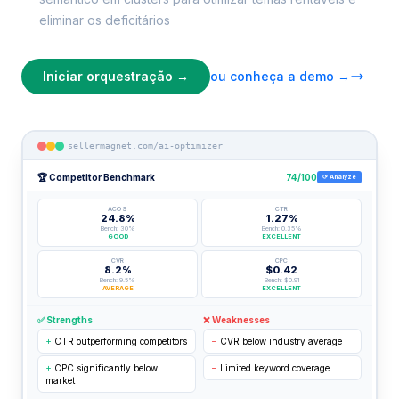
eliminar os deficitários
Iniciar orquestração →
ou conheça a demo →
sellermagnet.com/ai-optimizer
🏆 Competitor Benchmark
74/100
⟳ Analyze
ACOS
CTR
24.8%
1.27%
Bench: 30%
Bench: 0.35%
GOOD
EXCELLENT
CVR
CPC
8.2%
$0.42
Bench: 9.5%
Bench: $0.91
AVERAGE
EXCELLENT
✅ Strengths
❌ Weaknesses
+
CTR outperforming competitors
−
CVR below industry average
+
CPC significantly below
−
Limited keyword coverage
market