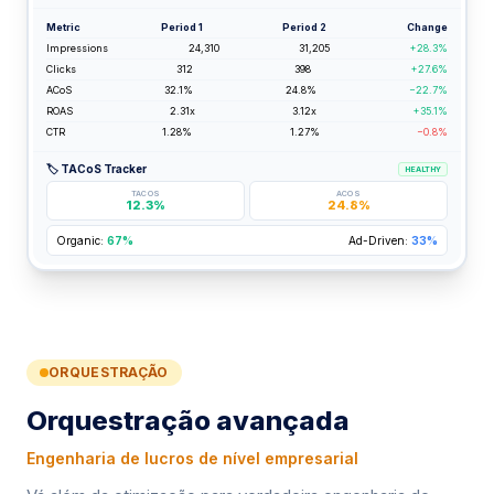
Metric
Period 1
Period 2
Change
Impressions
24,310
31,205
+28.3%
Clicks
312
398
+27.6%
ACoS
32.1%
24.8%
−22.7%
ROAS
2.31x
3.12x
+35.1%
CTR
1.28%
1.27%
−0.8%
🏷️ TACoS Tracker
HEALTHY
TACOS
ACOS
12.3%
24.8%
Organic:
67%
Ad-Driven:
33%
ORQUESTRAÇÃO
Orquestração avançada
Engenharia de lucros de nível empresarial