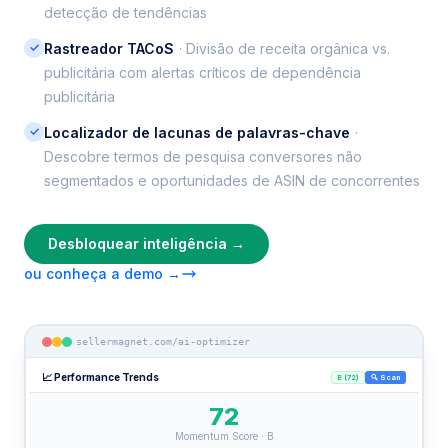
detecção de tendências
✓
Rastreador TACoS
· Divisão de receita orgânica vs.
publicitária com alertas críticos de dependência
publicitária
✓
Localizador de lacunas de palavras-chave
·
Descobre termos de pesquisa conversores não
segmentados e oportunidades de ASIN de concorrentes
Desbloquear inteligência →
ou conheça a demo →
sellermagnet.com/ai-optimizer
📈 Performance Trends
B (72)
🔍 Scan
72
Momentum Score · B