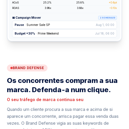
ACoS
25.2%
25.8%
+0.6pt
ROAS
3.98x
3.88x
−0.10x
📅 Campaign Mover
2 SCHEDULED
Pause
· Summer Sale SP
Aug 1, 00:00
Budget +30%
· Prime Weekend
Jul 18, 06:00
BRAND DEFENSE
Os concorrentes compram a sua
marca. Defenda-a num clique.
O seu tráfego de marca continua seu
Quando um cliente procura a sua marca e acima de si
aparece um concorrente, arrisca pagar essa venda duas
vezes. O Brand Defense vigia as suas keywords de