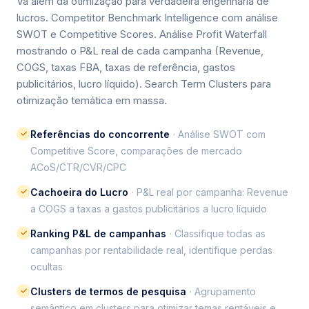
Vá além da otimização para verdadeira engenharia de
lucros. Competitor Benchmark Intelligence com análise
SWOT e Competitive Scores. Análise Profit Waterfall
mostrando o P&L real de cada campanha (Revenue,
COGS, taxas FBA, taxas de referência, gastos
publicitários, lucro líquido). Search Term Clusters para
otimização temática em massa.
✓
Referências do concorrente
· Análise SWOT com
Competitive Score, comparações de mercado
ACoS/CTR/CVR/CPC
✓
Cachoeira do Lucro
· P&L real por campanha: Revenue
a COGS a taxas a gastos publicitários a lucro líquido
✓
Ranking P&L de campanhas
· Classifique todas as
campanhas por rentabilidade real, identifique perdas
ocultas
✓
Clusters de termos de pesquisa
· Agrupamento
semântico em clusters para otimizar temas rentáveis e