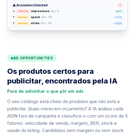
⚠ Anomalies Detected
5
↓
impressions
(Apr 8)
+98%
CRITICAL
↑
spend
(Mar 29)
+113%
WARNING
↑
clicks
(Mar 29)
+100%
WARNING
AD OPPORTUNITIES
Os produtos certos para
publicitar, encontrados pela IA
Pare de adivinhar o que pôr em ads
O seu catálogo está cheio de produtos que não está a
publicitar. Quais merecem orçamento? A IA analisa cada
ASIN fora de campanha e classifica-o com um score de 5
fatores: velocidade de venda, margem, BSR, stock e
saúde do listing. Candidatos sem margem ou sem stock