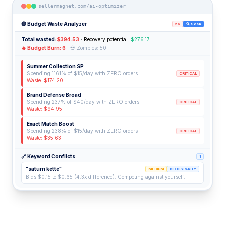
sellermagnet.com/ai-optimizer
🔴 Budget Waste Analyzer
56
🔍 Scan
Total wasted:
$394.53
· Recovery potential:
$276.17
🔥 Budget Burn: 6
·
💀 Zombies: 50
Summer Collection SP
Spending 1161% of $15/day with ZERO orders
CRITICAL
Waste: $174.20
Brand Defense Broad
Spending 237% of $40/day with ZERO orders
CRITICAL
Waste: $94.95
Exact Match Boost
Spending 238% of $15/day with ZERO orders
CRITICAL
Waste: $35.63
🔗 Keyword Conflicts
1
"saturn kette"
MEDIUM
BID DISPARITY
Bids $0.15 to $0.65 (4.3x difference). Competing against yourself.