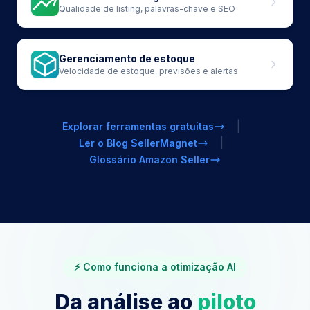
Qualidade de listing, palavras-chave e SEO
Gerenciamento de estoque
Velocidade de estoque, previsões e alertas
|
Explorar ferramentas gratuitas
|
Ler o Blog SellerMagnet
Glossário Amazon Seller
⚡ Como funciona a otimização AI
Da análise ao
piloto