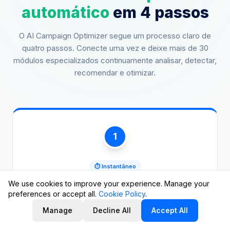
automático
em 4 passos
O AI Campaign Optimizer segue um processo claro de
quatro passos. Conecte uma vez e deixe mais de 30
módulos especializados continuamente analisar, detectar,
recomendar e otimizar.
1
⏱ Instantâneo
We use cookies to improve your experience. Manage your
Análise AI do portfólio
preferences or accept all.
Cookie Policy
.
Iniciar análise AI
AI PPC Optimizer incluído na sua assinatura
Conecte sua conta Amazon Advertising. O motor AI
Manage
Decline All
Accept All
ingere todas as campanhas, grupos de anúncios,
ou explore a demo interativa →
palavras-chave e dados de termos de pesquisa.