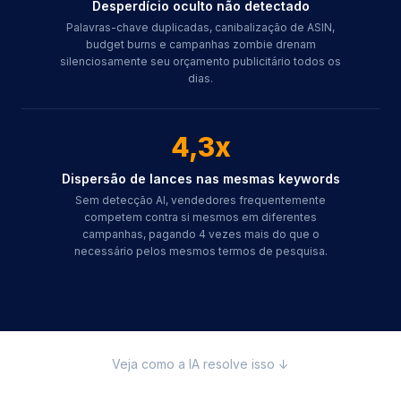
Desperdício oculto não detectado
Palavras-chave duplicadas, canibalização de ASIN,
budget burns e campanhas zombie drenam
silenciosamente seu orçamento publicitário todos os
dias.
4,3x
Dispersão de lances nas mesmas keywords
Sem detecção AI, vendedores frequentemente
competem contra si mesmos em diferentes
campanhas, pagando 4 vezes mais do que o
necessário pelos mesmos termos de pesquisa.
Veja como a IA resolve isso ↓