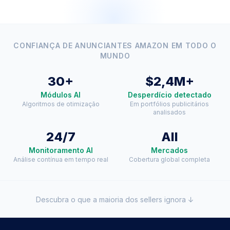
CONFIANÇA DE ANUNCIANTES AMAZON EM TODO O
MUNDO
30+
$2,4M+
Módulos AI
Desperdício detectado
Algoritmos de otimização
Em portfólios publicitários
analisados
24/7
All
Monitoramento AI
Mercados
Análise contínua em tempo real
Cobertura global completa
Descubra o que a maioria dos sellers ignora ↓