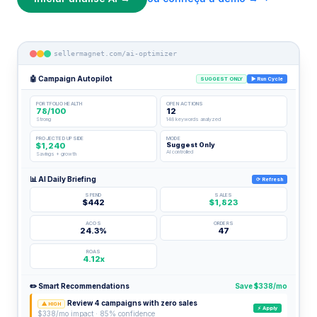
sellermagnet.com/ai-optimizer
🤖 Campaign Autopilot
SUGGEST ONLY
▶ Run Cycle
PORTFOLIO HEALTH
OPEN ACTIONS
78/100
12
Strong
148 keywords analyzed
PROJECTED UPSIDE
MODE
$1,240
Suggest Only
AI controlled
Savings + growth
📊 AI Daily Briefing
⟳ Refresh
SPEND
SALES
$442
$1,823
ACOS
ORDERS
24.3%
47
ROAS
4.12x
✏️ Smart Recommendations
Save $338/mo
Review 4 campaigns with zero sales
⚠ HIGH
⚡ Apply
$338/mo impact · 85% confidence