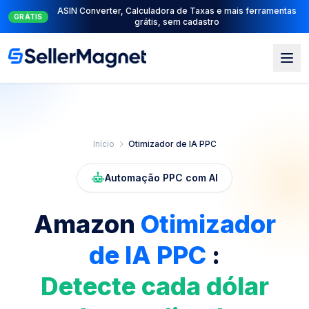
ASIN Converter, Calculadora de Taxas e mais ferramentas
GRÁTIS
grátis, sem cadastro
Pular para o conteúdo principal
Início
Otimizador de IA PPC
Automação PPC com AI
Amazon
Otimizador
de IA PPC
:
Detecte cada dólar