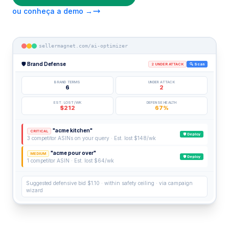
ou conheça a demo →
sellermagnet.com/ai-optimizer
🛡 Brand Defense
2 UNDER ATTACK
🔍 Scan
BRAND TERMS
UNDER ATTACK
6
2
EST. LOST/WK
DEFENSE HEALTH
$212
67%
"acme kitchen"
CRITICAL
🛡 Deploy
3 competitor ASINs on your query · Est. lost $148/wk
"acme pour over"
MEDIUM
🛡 Deploy
1 competitor ASIN · Est. lost $64/wk
Suggested defensive bid $1.10 · within safety ceiling · via campaign
wizard